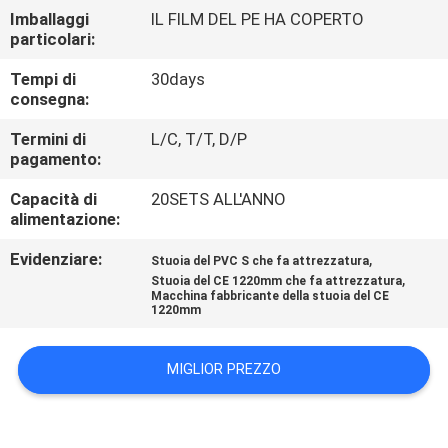
FABBRICA
Imballaggi
IL FILM DEL PE HA COPERTO
particolari:
CONTROLLO
Tempi di
30days
consegna:
DELLA
Termini di
L/C, T/T, D/P
QUALITÀ
pagamento:
Capacità di
20SETS ALL'ANNO
CONTATTACI
alimentazione:
Evidenziare:
,
Stuoia del PVC S che fa attrezzatura
NOTIZIE
,
Stuoia del CE 1220mm che fa attrezzatura
Macchina fabbricante della stuoia del CE
1220mm
CASI
MIGLIOR PREZZO
CHIEDI
UN