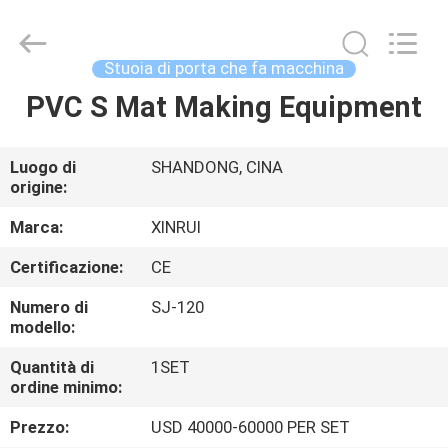
Xinrui
Plastic
Machinery
Co.,
Ltd..
Stuoia di porta che fa macchina
All
Rights
Reserved.
PVC S Mat Making Equipment
CASA.
Developed
by
ECER
PRODOTTI
Luogo di
SHANDONG, CINA
origine:
VIDEO
Marca:
XINRUI
Certificazione:
CE
CHI
Numero di
SJ-120
SIAMO
modello:
Quantità di
1SET
ordine minimo:
VISITA
ALLA
Prezzo:
USD 40000-60000 PER SET