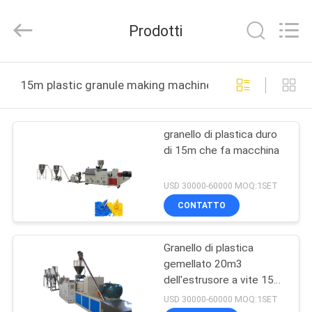
Xinrui
Plastic
Machinery
Prodotti
Co.,
Ltd..
All
Rights
CASA.
Reserved.
Developed
15m plastic granule making machine produzione online
by
ECER
PRODOTTI
granello di plastica duro
di 15m che fa macchina
VIDEO
USD 30000-60000 MOQ:1SET
CHI
CONTATTO
SIAMO
Granello di plastica
gemellato 20m3
VISITA
dell'estrusore a vite 15m
ALLA
che fa macchina
USD 30000-60000 MOQ:1SET