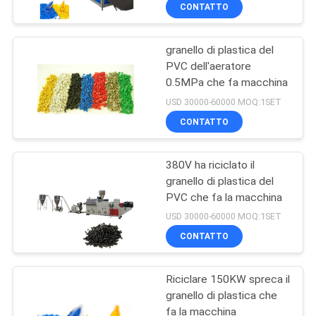
FABBRICA
CONTATTO
granello di plastica del
CONTROLLO
PVC dell'aeratore
DELLA
0.5MPa che fa macchina
QUALITÀ
USD 30000-60000 MOQ:1SET
CONTATTO
CONTATTACI
380V ha riciclato il
granello di plastica del
NOTIZIE
PVC che fa la macchina
USD 30000-60000 MOQ:1SET
CASI
CONTATTO
CHIEDI
Riciclare 150KW spreca il
granello di plastica che
UN
fa la macchina