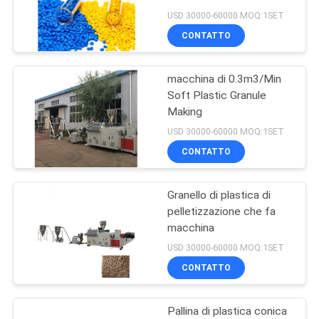
PREVENTIVO
USD 30000-60000 MOQ:1SET
CONTATTO
MAPPA
macchina di 0.3m3/Min
DEL
Soft Plastic Granule
SITO
Making
USD 30000-60000 MOQ:1SET
POLITICA
CONTATTO
SULLA
Granello di plastica di
PRIVACY
pelletizzazione che fa
macchina
USD 30000-60000 MOQ:1SET
CONTATTO
Pallina di plastica conica